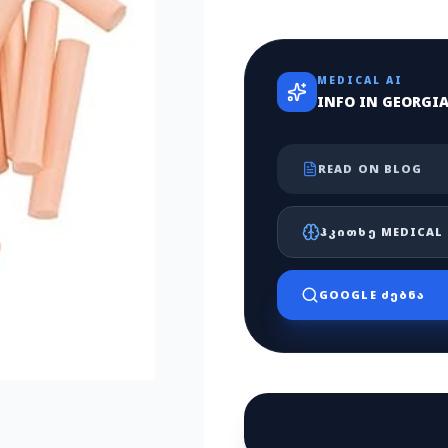
MEDICAL AI
INFO IN GEORGI
READ ON BLOG
ᲰᲙᲘᲗᲮᲔ MEDICAL 
GOOGLE ᲫᲔᲑᲜᲐ