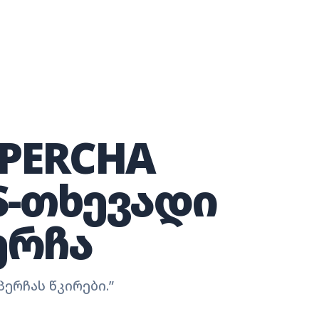
 PERCHA
S-ᲗᲮᲔᲕᲐᲓᲘ
ᲔᲠᲩᲐ
ერჩას წკირები.
”