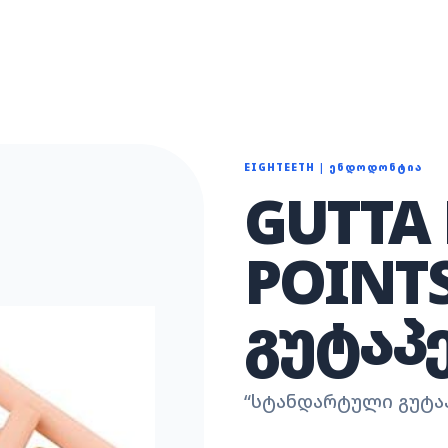
EIGHTEETH
|
ᲔᲜᲓᲝᲓᲝᲜᲢᲘᲐ
GUTTA
POINT
ᲒᲣᲢᲐᲞ
“
სტანდარტული გუტაპ