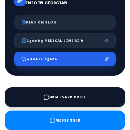
INFO IN GEORGIAN
READ ON BLOG
ᲰᲙᲘᲗᲮᲔ MEDICAL LINE AI-Ს
GOOGLE ᲫᲔᲑᲜᲐ
WHATSAPP PRICE
MESSENGER