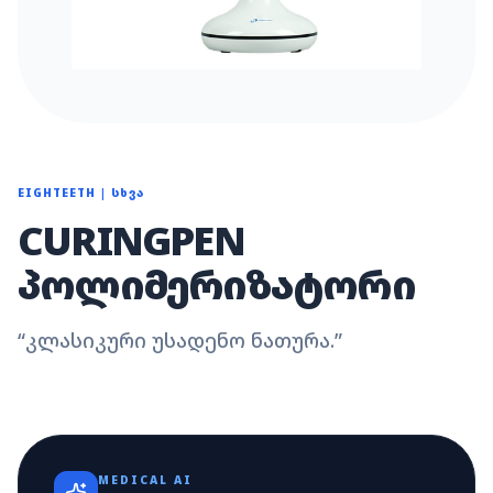
EIGHTEETH
|
ᲡᲮᲕᲐ
CURINGPEN
ᲞᲝᲚᲘᲛᲔᲠᲘᲖᲐᲢᲝᲠᲘ
“
კლასიკური უსადენო ნათურა.
”
MEDICAL AI