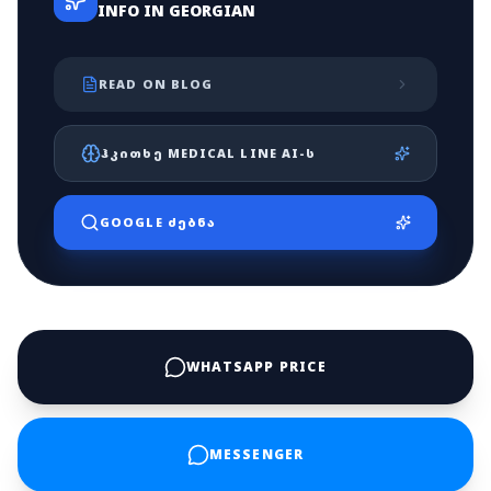
INFO IN GEORGIAN
READ ON BLOG
ᲰᲙᲘᲗᲮᲔ MEDICAL LINE AI-Ს
GOOGLE ᲫᲔᲑᲜᲐ
WHATSAPP PRICE
MESSENGER