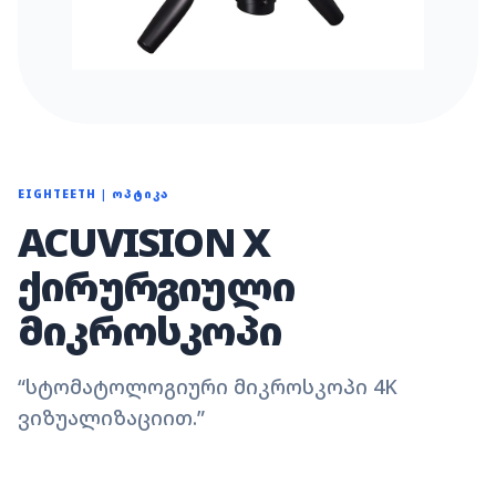
EIGHTEETH
|
ᲝᲞᲢᲘᲙᲐ
ACUVISION X
ᲥᲘᲠᲣᲠᲒᲘᲣᲚᲘ
ᲛᲘᲙᲠᲝᲡᲙᲝᲞᲘ
“
სტომატოლოგიური მიკროსკოპი 4K
ვიზუალიზაციით.
”