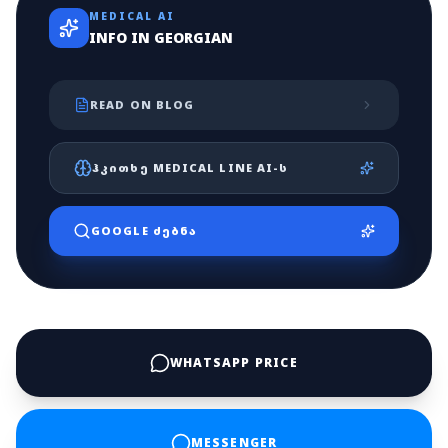
MEDICAL AI
INFO IN GEORGIAN
READ ON BLOG
ᲰᲙᲘᲗᲮᲔ MEDICAL LINE AI-Ს
GOOGLE ᲫᲔᲑᲜᲐ
WHATSAPP PRICE
MESSENGER