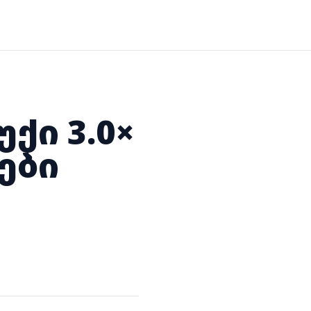
ბუქი 3.0×
ები