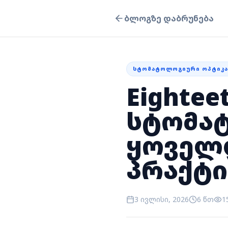
ბლოგზე დაბრუნება
ᲡᲢᲝᲛᲐᲢᲝᲚᲝᲒᲘᲣᲠᲘ ᲝᲞᲢᲘᲙᲐ
Eighteet
სტომა
ყოველ
პრაქტი
3 ივლისი, 2026
6 წთ
1